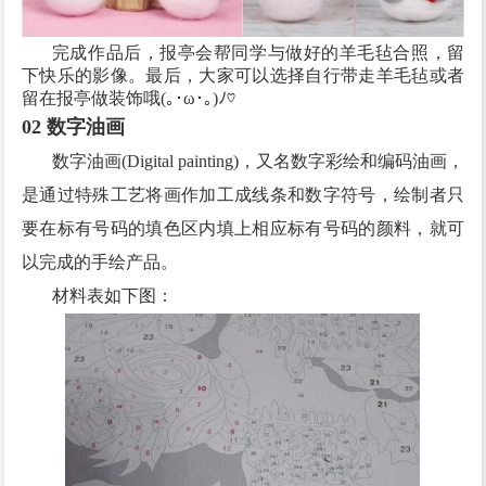
完成作品后，报亭会帮同学与做好的羊毛毡合照，留
下快乐的影像。最后，大家可以选择自行带走羊毛毡或者
留在报亭做装饰哦(｡･ω･｡)ﾉ♡
02 数字油画
数字油画(Digital painting)，又名数字彩绘和编码油画，
是通过特殊工艺将画作加工成线条和数字符号，绘制者只
要在标有号码的填色区内填上相应标有号码的颜料，就可
以完成的手绘产品。
材料表如下图：