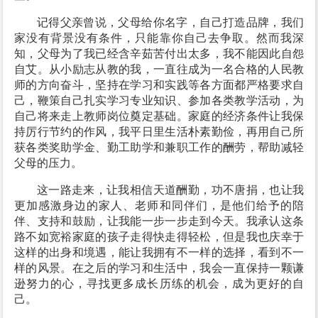
记得父亲曾说，父母给你名字，自己打造品牌，我们
家没有背景没有条件，只能靠你自己去争取。然而我深
知，父母为了我已经含辛茹苦付出太多，我不能因此自怨
自艾。从小励志从教的我，一直往成为一名合格的人民教
师的方向奋斗，坚持在学习和实践等各方面都严格要求自
己，鞭策自己扎实学习专业知识、参加各类教学活动，为
自己将来走上教师岗位奠定基础。家庭的经济条件让我保
持厉行节约的作风，我平日里生活朴素勤俭，再用自己所
获各类奖助学金、勤工助学和兼职工作的酬劳，帮助减轻
父母的压力。
这一路走来，让我相信天道酬勤，功不唐捐，也让我
更加感激身边的家人、老师和同伴们，是他们给予的陪
伴、支持和鼓励，让我能一步一步走到今天。我承认这条
路不如宽裕家庭的孩子走得快走得轻松，但是我也庆幸于
这样的出身和境遇，能让我拥有不一样的选择，看到不一
样的风景。在之后的学习和生活中，我会一直保持一颗谦
逊努力的心，寻找更多成长历练的机会，成为更好的自
己。