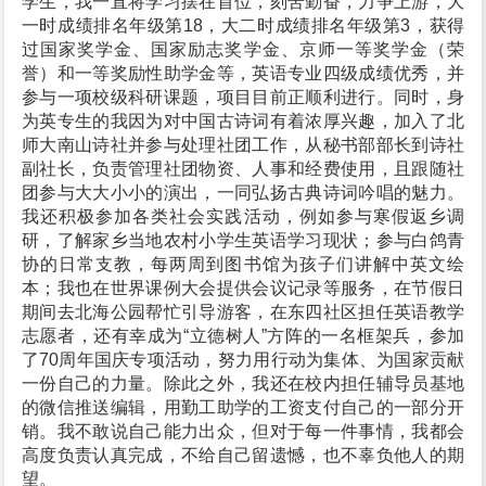
学生，我一直将学习摆在首位，刻苦勤奋，力争上游，大
一时成绩排名年级第18，大二时成绩排名年级第3，获得
过国家奖学金、国家励志奖学金、京师一等奖学金（荣
誉）和一等奖励性助学金等，英语专业四级成绩优秀，并
参与一项校级科研课题，项目目前正顺利进行。同时，身
为英专生的我因为对中国古诗词有着浓厚兴趣，加入了北
师大南山诗社并参与处理社团工作，从秘书部部长到诗社
副社长，负责管理社团物资、人事和经费使用，且跟随社
团参与大大小小的演出，一同弘扬古典诗词吟唱的魅力。
我还积极参加各类社会实践活动，例如参与寒假返乡调
研，了解家乡当地农村小学生英语学习现状；参与白鸽青
协的日常支教，每两周到图书馆为孩子们讲解中英文绘
本；我也在世界课例大会提供会议记录等服务，在节假日
期间去北海公园帮忙引导游客，在东四社区担任英语教学
志愿者，还有幸成为“立德树人”方阵的一名框架兵，参加
了70周年国庆专项活动，努力用行动为集体、为国家贡献
一份自己的力量。除此之外，我还在校内担任辅导员基地
的微信推送编辑，用勤工助学的工资支付自己的一部分开
销。我不敢说自己能力出众，但对于每一件事情，我都会
高度负责认真完成，不给自己留遗憾，也不辜负他人的期
望。