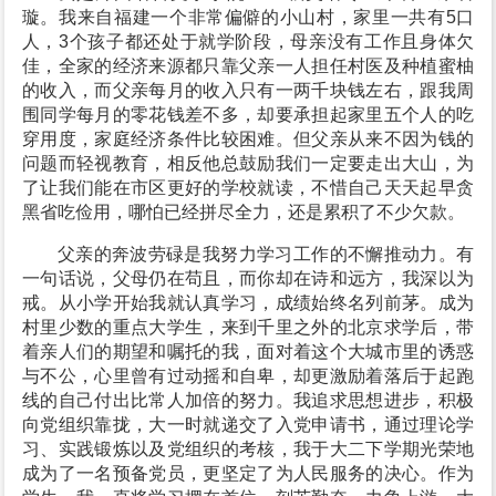
璇。我来自福建一个非常偏僻的小山村，家里一共有5口
人，3个孩子都还处于就学阶段，母亲没有工作且身体欠
佳，全家的经济来源都只靠父亲一人担任村医及种植蜜柚
的收入，而父亲每月的收入只有一两千块钱左右，跟我周
围同学每月的零花钱差不多，却要承担起家里五个人的吃
穿用度，家庭经济条件比较困难。但父亲从来不因为钱的
问题而轻视教育，相反他总鼓励我们一定要走出大山，为
了让我们能在市区更好的学校就读，不惜自己天天起早贪
黑省吃俭用，哪怕已经拼尽全力，还是累积了不少欠款。
父亲的奔波劳碌是我努力学习工作的不懈推动力。有
一句话说，父母仍在苟且，而你却在诗和远方，我深以为
戒。从小学开始我就认真学习，成绩始终名列前茅。成为
村里少数的重点大学生，来到千里之外的北京求学后，带
着亲人们的期望和嘱托的我，面对着这个大城市里的诱惑
与不公，心里曾有过动摇和自卑，却更激励着落后于起跑
线的自己付出比常人加倍的努力。我追求思想进步，积极
向党组织靠拢，大一时就递交了入党申请书，通过理论学
习、实践锻炼以及党组织的考核，我于大二下学期光荣地
成为了一名预备党员，更坚定了为人民服务的决心。作为