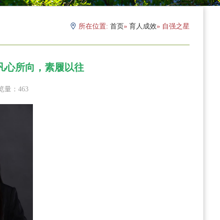
所在位置:
首页
»
育人成效
» 自强之星
：凡心所向，素履以往
览量：
463