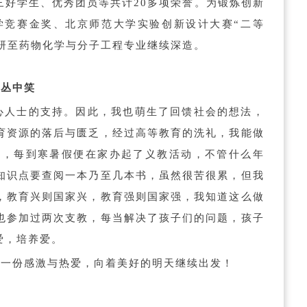
三好学生、优秀团员等共计20多项荣誉。为锻炼创新
学竞赛金奖、北京师范大学实验创新设计大赛“二等
保研至药物化学与分子工程专业继续深造。
在丛中笑
心人士的支持。因此，我也萌生了回馈社会的想法，
育资源的落后与匮乏，经过高等教育的洗礼，我能做
始，每到寒暑假便在家办起了义教活动，不管什么年
知识点要查阅一本乃至几本书，虽然很苦很累，但我
，教育兴则国家兴，教育强则国家强，我知道这么做
也参加过两次支教，每当解决了孩子们的问题，孩子
爱，培养爱。
那一份感激与热爱，向着美好的明天继续出发！