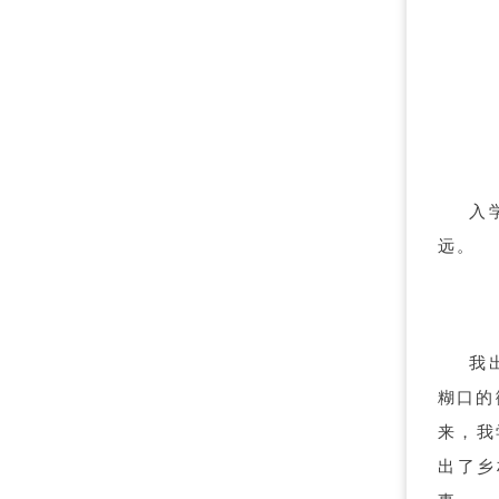
入
远。
我
糊口的
来，我
出了乡