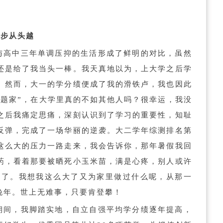
迈步从头越
与高中三年单调压抑的生活形成了鲜明的对比，虽然
还是给了我当头一棒。我天真地以为，上大学之后学
。然而，大一的学分绩便成了我的滑铁卢，我也因此
做题家”，在大学里真的不如其他人吗？很幸运，我没
之后我痛定思痛，深刻认识到了学习的重要性，知耻
反弹，完成了一场华丽的逆袭。大二学年综测排名第
这么大的压力一路走来，我会告诉你，那年暑假我回
药，看着那要被晒死小玉米苗，满是心疼，别人或许
过了。我想我这么大了又为家里做过什么呢，从那一
晚年。世上无难事，只要肯登攀！
期间，我脚踏实地，自立自强平均学分绩逐年提高，