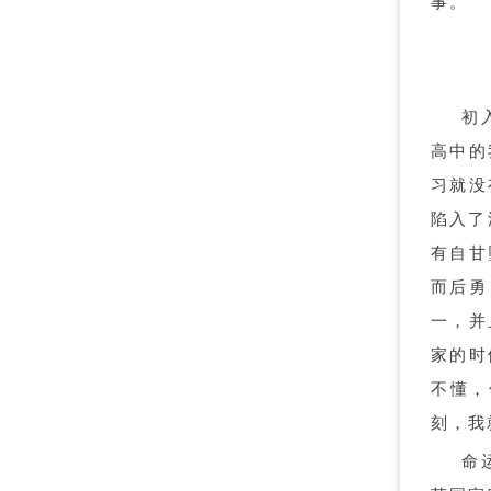
事。
初
高中的
习就没
陷入了
有自甘
而后勇
一，并
家的时
不懂，
刻，我
命