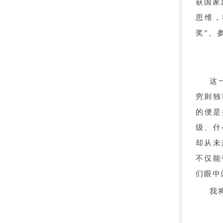
获国家
思维，
奖”、
这
穷则独
的便是
级、什
却从未
不仅能
们眼中
我