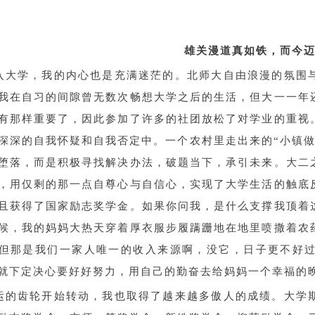
雄关漫道真如铁，而今
入大学，我的内心也是充满迷茫的。北师大自由浪漫的氛围
我在自习的间隙曾无数次畅想大学之后的生活，但大一一年
有那样重要了，因此参加了许多的社团放松了对学业的重视
深深的自我怀疑和自我否定中。一个农村里走出来的“小镇
堕落，而是积极寻找解决办法，破题当下，承引未来。大二
，用仅剩的那一点自尊心与自信心，实现了大学生活的触底
且获得了国家励志奖学金。如果你问我，是什么支撑我顶着
候，我的妈妈大热天穿着厚衣服步履蹒跚地在地里喷撒着农
但那是我们一家人唯一的收入来源啊，没它，日子更不好
就下定决心要好好努力，用自己的勤奋去给妈妈一个幸福的
运的齿轮开始转动，我也取得了越来越多傲人的成绩。大学