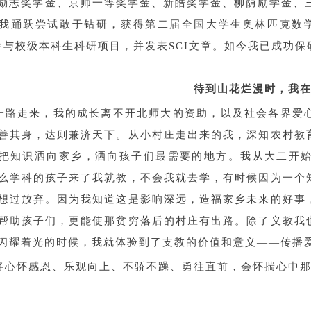
励志奖学金、京师一等奖学金、新皓奖学金、柳荫励学金、
我踊跃尝试敢于钻研，获得第二届全国大学生奥林匹克数
参与校级本科生科研项目，并发表SCI文章。如今我已成功
待到山花烂漫时，我
一路走来，我的成长离不开北师大的资助，以及社会各界爱
善其身，达则兼济天下。从小村庄走出来的我，深知农村教
把知识洒向家乡，洒向孩子们最需要的地方。我从大二开
么学科的孩子来了我就教，不会我就去学，有时候因为一个
想过放弃。因为我知道这是影响深远，造福家乡未来的好事
帮助孩子们，更能使那贫穷落后的村庄有出路。除了义教我
闪耀着光的时候，我就体验到了支教的价值和意义——传播
将心怀感恩、乐观向上、不骄不躁、勇往直前，会怀揣心中