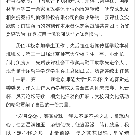
在当地教育部门的配合下顺利开展，并得到新华社、国家
林草局等二十余家党政媒体单位的报道转载，研究成果及
相关提案得到仙湖旅投有限公司的验收采纳，获评社会实
践奖；前往海南的黎族竹木乐器保护实践被共青团海南省
委评选为“优秀项目”“优秀团队”与“优秀报告”。
我也积极参加学生工作，先后担任新闻传播学院本科
班班长，第三十四届北京师范大学校学生干事、小组长、
部门负责人，先后获评社会工作奖与勤工助学先进个人，
现为第十届哲学学院学生会主席团成员。我曾连续出任第
二十一届、第二十二届北京师范大学“风云杯”辩论赛辩题
委委员，作为工作人员参与或负责全国高师未教赛、风云
杯、风云论坛等数十项文化活动的开展，为校园文化活动
的精彩贡献了自己的一份力量。
“岁月悠悠，磨砺成珠，我以不屈不挠之志，雕琢内
心，使之温润如玉，坚韧似铁；征途漫漫，笃行致远，我
以坚定不移之步，丈量前路，使之繁花似锦，星光熠