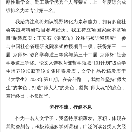
励性助学金、勤工助学优秀个人等荣誉，上一年度综合成
绩排名为本专业第一名。
我始终注意将知识视野转化为素养能力，拥有多段社
会实践与科研项目参与经历。我主持立项国家级本基项
目“制造真实：王安石《洪范传》诠释与被诠释研究”，参
与中国社会管理研究院李韬教授项目一项，获得第三十一
届“京师杯”教育学赛道三等奖与第三十二届“京师杯”社会
学赛道三等奖。论文入选教育部哲学领域“101计划”拔尖学
生培养论坛获奖论文集即将发表，文学作品投稿发表于
《大学生》2023年第11期。在奋斗路上，我始终坚持“师大
生”的本色，打造“师大人”的亮色，凝聚“师大魂”的底色，
笃行终日，不负韶华。
旁行不流，行健不息
作为一名人文学子，我坚持厚积薄发。厚积，体现在
我勤奋刻苦，积极跨选多学科课程，广泛阅读各类人文经